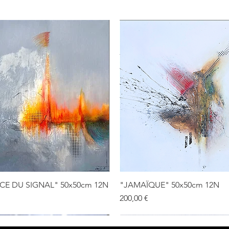
E DU SIGNAL" 50x50cm 12N
"JAMAÏQUE" 50x50cm 12N
Prix
200,00 €
VENDU
VENDU