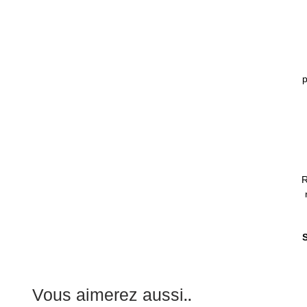
p
R
S
Vous aimerez aussi..