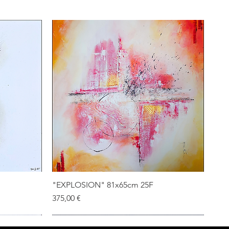
"EXPLOSION" 81x65cm 25F
Prix
375,00 €
CONTACTEZ JORI'S
VENDU
VENDU