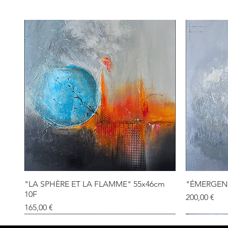
"LA SPHÈRE ET LA FLAMME" 55x46cm
"ÉMERGENC
10F
Prix
200,00 €
Prix
165,00 €
VENDU
VENDU
VENDU