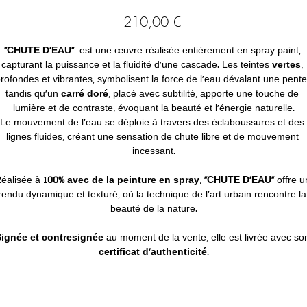
Prix
210,00 €
"CHUTE D'EAU" 
 est une œuvre réalisée entièrement en spray paint, 
capturant la puissance et la fluidité d’une cascade. Les teintes 
vertes
, 
rofondes et vibrantes, symbolisent la force de l'eau dévalant une pente
tandis qu’un 
carré doré
, placé avec subtilité, apporte une touche de 
lumière et de contraste, évoquant la beauté et l’énergie naturelle.
Le mouvement de l’eau se déploie à travers des éclaboussures et des 
lignes fluides, créant une sensation de chute libre et de mouvement 
incessant.
éalisée à 
100% avec de la peinture en spray
, 
"CHUTE D'EAU" 
offre u
rendu dynamique et texturé, où la technique de l’art urbain rencontre la
beauté de la nature.
ignée et contresignée
 au moment de la vente, elle est livrée avec so
certificat d’authenticité
.