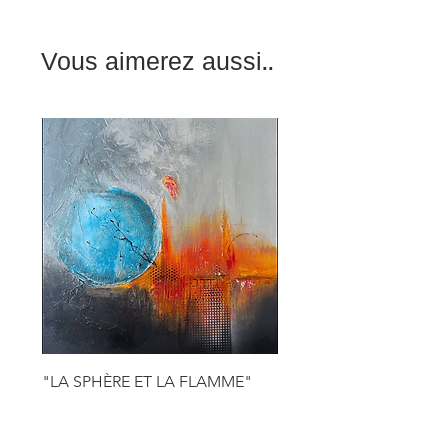
Vous aimerez aussi..
"LA SPHÈRE ET LA FLAMME"
55x46cm 10F
Prix
165,00 €