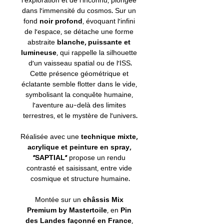
l’exploration et de l’inconnu, plongée 
dans l’immensité du cosmos. Sur un 
fond 
noir profond
, évoquant l’infini 
de l’espace, se détache une forme 
abstraite
 blanche, puissante et 
lumineuse
, qui rappelle la silhouette 
d’un vaisseau spatial ou de l’ISS.
Cette présence géométrique et 
éclatante semble flotter dans le vide, 
symbolisant la conquête humaine, 
l’aventure au-delà des limites 
terrestres, et le mystère de l’univers.
Réalisée avec une
 technique mixte, 
acrylique et peinture en spray, 
"SAPTIAL"
 propose un rendu 
contrasté et saisissant, entre vide 
cosmique et structure humaine.
Montée sur un 
châssis Mix 
Premium by Mastertoile
, en 
Pin 
des Landes façonné en France
, 